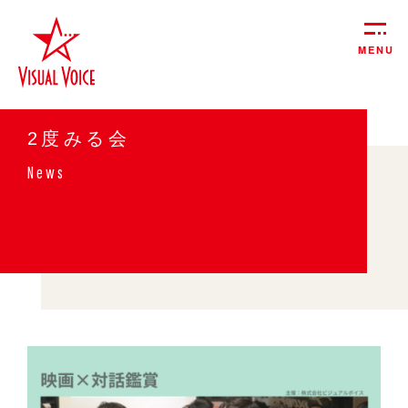
MENU
2度みる会
News