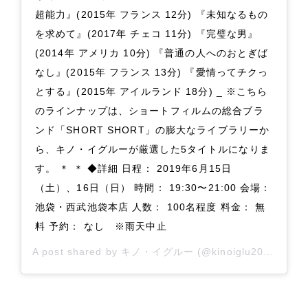
超能力』(2015年 フランス 12分) 『未知なるもの
を求めて』(2017年 チェコ 11分) 『完璧な男』
(2014年 アメリカ 10分) 『普通の人へのおとぎば
なし』(2015年 フランス 13分) 『愛情ってチクっ
とする』(2015年 アイルランド 18分) _ ※こちら
のラインナップは、ショートフィルムの総合ブラ
ンド「SHORT SHORT」の膨大なライブラリーか
ら、キノ・イグルーが厳選した5タイトルになりま
す。 ＊ ＊ ◆詳細 日程： 2019年6月15日
（土）、16日（日） 時間： 19:30〜21:00 会場：
池袋・西武池袋本店 人数： 100名程度 料金： 無
料 予約： なし ※雨天中止
A post shared by
キノ・イグルー
(@kinoiglu2003) on
J