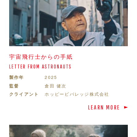
宇宙飛行士からの手紙
LETTER FROM ASTRONAUTS
製作年
2025
監督
倉田 健次
クライアント
ホッピービバレッジ株式会社
LEARN MORE