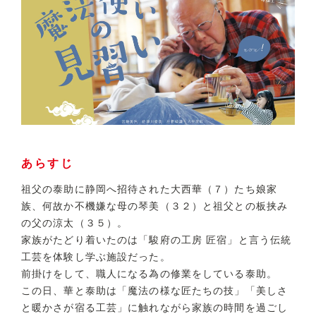
あらすじ
祖父の泰助に静岡へ招待された大西華（７）たち娘家
族、何故か不機嫌な母の琴美（３２）と祖父との板挟み
の父の涼太（３５）。
家族がたどり着いたのは「駿府の工房 匠宿」と言う伝統
工芸を体験し学ぶ施設だった。
前掛けをして、職人になる為の修業をしている泰助。
この日、華と泰助は「魔法の様な匠たちの技」「美しさ
と暖かさが宿る工芸」に触れながら家族の時間を過ごし