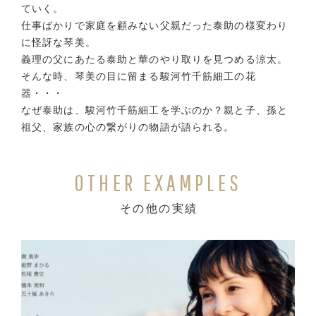
ていく。
仕事ばかりで家庭を顧みない父親だった泰助の様変わり
に怪訝な琴美。
義理の父にあたる泰助と華のやり取りを見つめる涼太。
そんな時、琴美の目に留まる駿河竹千筋細工の花
器・・・
なぜ泰助は、駿河竹千筋細工を学ぶのか？親と子、孫と
祖父、家族の心の繋がりの物語が語られる。
OTHER EXAMPLES
その他の実績