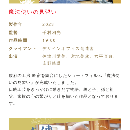
魔法使いの見習い
製作年
2023
監督
千村利光
作品時間
19:00
クライアント
デザインオフィス創造舎
出演
佐津川愛美、宮地美然、六平直政、
庄野崎謙
駿府の工房 匠宿を舞台にしたショートフィルム『魔法使
いの見習い』が完成いたしました。
伝統工芸をきっかけに動きだす物語。親と子、孫と祖
父、家族の心の繋がりと絆を描いた作品となっておりま
す。